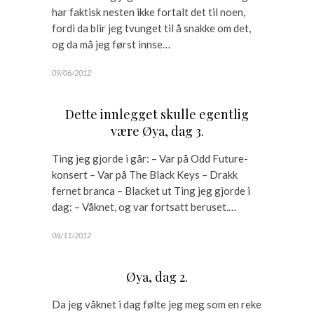
har faktisk nesten ikke fortalt det til noen,
fordi da blir jeg tvunget til å snakke om det,
og da må jeg først innse…
09/06/2012
Dette innlegget skulle egentlig
være Øya, dag 3.
Ting jeg gjorde i går: – Var på Odd Future-
konsert – Var på The Black Keys – Drakk
fernet branca – Blacket ut Ting jeg gjorde i
dag: – Våknet, og var fortsatt beruset.…
08/11/2012
Øya, dag 2.
Da jeg våknet i dag følte jeg meg som en reke