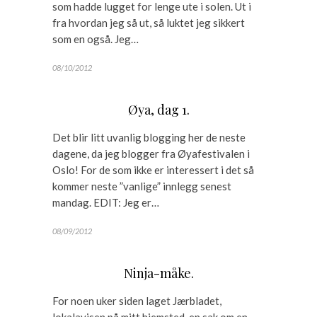
som hadde lugget for lenge ute i solen. Ut i
fra hvordan jeg så ut, så luktet jeg sikkert
som en også. Jeg…
08/10/2012
Øya, dag 1.
Det blir litt uvanlig blogging her de neste
dagene, da jeg blogger fra Øyafestivalen i
Oslo! For de som ikke er interessert i det så
kommer neste ”vanlige” innlegg senest
mandag. EDIT: Jeg er…
08/09/2012
Ninja-måke.
For noen uker siden laget Jærbladet,