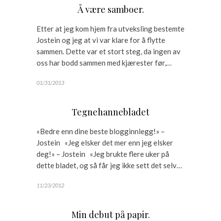
Å være samboer.
Etter at jeg kom hjem fra utveksling bestemte
Jostein og jeg at vi var klare for å flytte
sammen. Dette var et stort steg, da ingen av
oss har bodd sammen med kjærester før,…
01/31/2013
Tegnehannebladet
«Bedre enn dine beste blogginnlegg!» –
Jostein «Jeg elsker det mer enn jeg elsker
deg!» – Jostein «Jeg brukte flere uker på
dette bladet, og så får jeg ikke sett det selv…
11/23/2012
Min debut på papir.