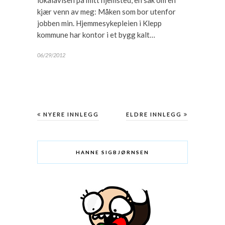
lokalavisen på mitt hjemsted, en sak om en
kjær venn av meg: Måken som bor utenfor
jobben min. Hjemmesykepleien i Klepp
kommune har kontor i et bygg kalt…
06/29/2012
NYERE INNLEGG
ELDRE INNLEGG
HANNE SIGBJØRNSEN