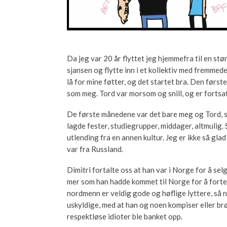
Da jeg var 20 år flyttet jeg hjemmefra til en stø
sjansen og flytte inn i et kollektiv med fremmede.
lå for mine føtter, og det startet bra. Den først
som meg. Tord var morsom og snill, og er fortsat
De første månedene var det bare meg og Tord, se
lagde fester, studiegrupper, middager, altmulig. Så
utlending fra en annen kultur. Jeg er ikke så glad 
var fra Russland.
Dimitri fortalte oss at han var i Norge for å selg
mer som han hadde kommet til Norge for å fortell
nordmenn er veldig gode og høflige lyttere, så nå
uskyldige, med at han og noen kompiser eller b
respektløse idioter ble banket opp.