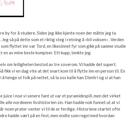
rre by for å studere. Siden jeg ikke kjente noen der måtte jeg ta
 Jeg så på dette som et riktig steg i retning å «bli voksen» . Verden
e som flyttet inn var Tord, en likesinnet fyr som gikk på samme studie
t en av mine beste kompiser. Ett kupp, tenkte jeg.
lv om leiligheten bestod av tre soverom. Vi hadde det supert;
 fikk vi en dag vite at det snart kom til å flytte inn en person til. En
i å henge ut folk på nettet, så la oss kalle han Dimitri og si at han
e juice i noe vi senere fant ut var et pyramidespill, men det virket
e alle nordmenn livshistorien sin. Han hadde nok funnet ut at vi
r noen prater venter vi til de er ferdige. Historiene startet ofte
rødre hadde vært på en fest, men endte som regel med hvordan