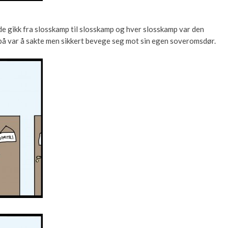
r de gikk fra slosskamp til slosskamp og hver slosskamp var den
på var å sakte men sikkert bevege seg mot sin egen soveromsdør.