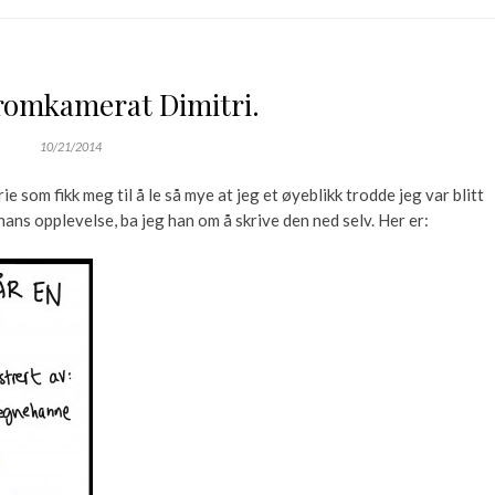
 romkamerat Dimitri.
10/21/2014
e som fikk meg til å le så mye at jeg et øyeblikk trodde jeg var blitt
 hans opplevelse, ba jeg han om å skrive den ned selv. Her er: