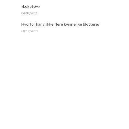
«Leketøy.»
04/04/2011
Hvorfor har vi ikke flere kvinnelige blottere?
08/19/2010